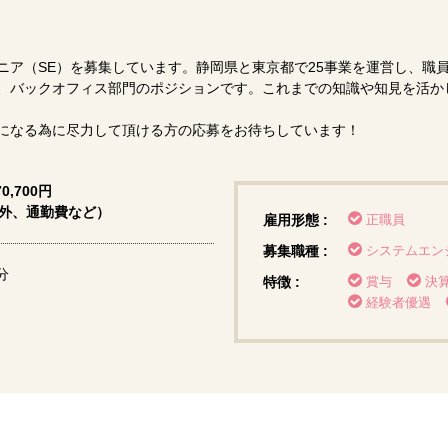
ア（SE）を募集しています。静岡県と東京都で25事業を運営し、職員
、バックオフィス部門のポジションです。これまでの知識や知見を活か
になる為に尽力して頂ける方の応募をお待ちしています！
0,700円
間外、通勤費など）
雇用形態 :
正職員
募集職種 :
システムエン
分
特徴 :
賞与
決
経験者優遇