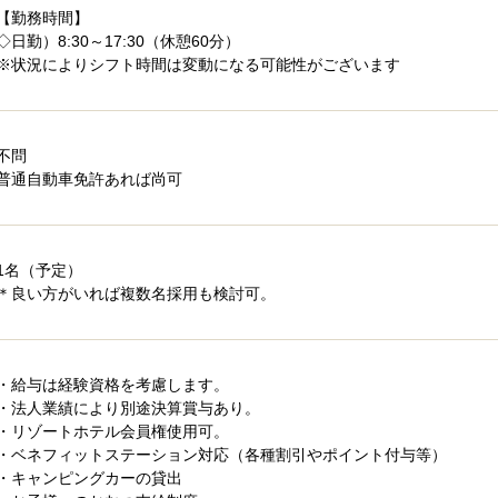
【勤務時間】
◇日勤）8:30～17:30（休憩60分）
※状況によりシフト時間は変動になる可能性がございます
不問
普通自動車免許あれば尚可
1名（予定）
＊良い方がいれば複数名採用も検討可。
・給与は経験資格を考慮します。
・法人業績により別途決算賞与あり。
・リゾートホテル会員権使用可。
・ベネフィットステーション対応（各種割引やポイント付与等）
・キャンピングカーの貸出