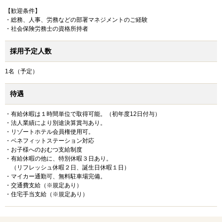
【歓迎条件】
・総務、人事、労務などの部署マネジメントのご経験
・社会保険労務士の資格所持者
採用予定人数
1名（予定）
待遇
・有給休暇は１時間単位で取得可能。（初年度12日付与）
・法人業績により別途決算賞与あり。
・リゾートホテル会員権使用可。
・ベネフィットステーション対応
・お子様へのおむつ支給制度
・有給休暇の他に、特別休暇３日あり。
（リフレッシュ休暇２日、誕生日休暇１日）
・マイカー通勤可、無料駐車場完備。
・交通費支給（※規定あり）
・住宅手当支給（※規定あり）