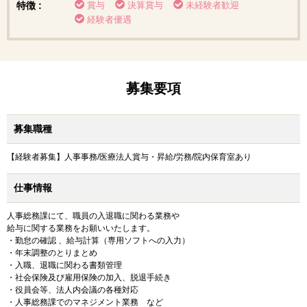
特徴 :
賞与
決算賞与
未経験者歓迎
経験者優遇
募集要項
募集職種
【経験者募集】人事事務/医療法人賞与・昇給/労務/院内保育室あり
仕事情報
人事総務課にて、職員の入退職に関わる業務や
給与に関する業務をお願いいたします。
・勤怠の確認 、給与計算（専用ソフトへの入力）
・年末調整のとりまとめ
・入職、退職に関わる書類管理
・社会保険及び雇用保険の加入、脱退手続き
・役員会等、法人内会議の各種対応
・人事総務課でのマネジメント業務 など