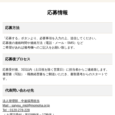
応募情報
応募方法
「応募する」ボタンより、必要事項を入力の上、送信してください。
応募後の連絡時間や連絡方法（電話・メール・SMS）など
ご希望があれば備考欄へのご記入をお願い致します。
応募後プロセス
応募受付後、3日以内（土日祝を除く営業日）に担当者からご連絡致します。
履歴書（写貼）・職務経歴書をご郵送いただき、書類選考からのスタートで
す。
代表問い合わせ先
法人管理部 中途採用担当
Mail：saiyou_mid@momoha.or.jp
Tel：0120-278-228
（ お電話受付：平日8時半～17時半 ）