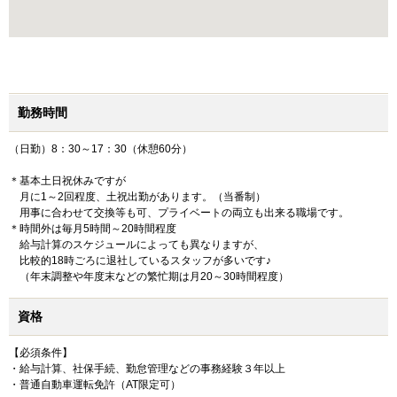
勤務時間
（日勤）8：30～17：30（休憩60分）
＊基本土日祝休みですが
月に1～2回程度、土祝出勤があります。（当番制）
用事に合わせて交換等も可、プライベートの両立も出来る職場です。
＊時間外は毎月5時間～20時間程度
給与計算のスケジュールによっても異なりますが、
比較的18時ごろに退社しているスタッフが多いです♪
（年末調整や年度末などの繁忙期は月20～30時間程度）
資格
【必須条件】
・給与計算、社保手続、勤怠管理などの事務経験３年以上
・普通自動車運転免許（AT限定可）