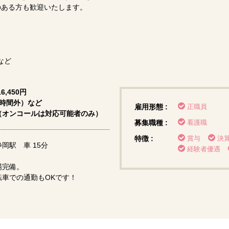
のある方も歓迎いたします。
など
6,450円
・時間外）など
雇用形態 :
正職員
（オンコールは対応可能者のみ）
募集職種 :
看護職
特徴 :
賞与
決
岡駅 車 15分
経験者優遇
場完備。
車での通勤もOKです！