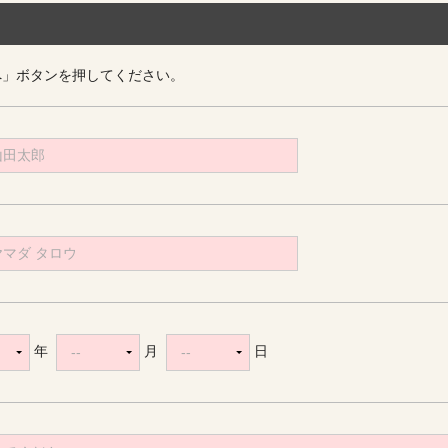
へ」ボタンを押してください。
年
月
日
--
--