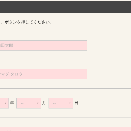
へ」ボタンを押してください。
年
月
日
--
--