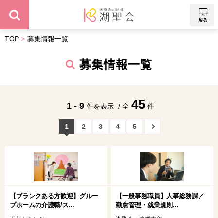
戻る
TOP
募集情報一覧
募集情報一覧
45
1 - 9
件を表示
/ 全
件
1
2
3
4
5
【ブランクある方歓迎】グルー
【一般事務職員】人事総務課／
プホームの介護職/ス...
勤怠管理・就業規則...