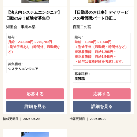
【法人内システムエンジニア】
【日勤帯のお仕事】デイサービ
日勤のみ！経験者募集◎
スの看護職パート◎正...
湖聖会 事業本部
百葉二の宮
給与 :
給与 :
月給 230,200円～270,700円
時給 1,298円～1,748円
+別途手当あり（時間外、通勤費な
＋別途手当（通勤費・時間外など）
ど）
※准看護師 時給1,298円～
※正看護師 時給1,548円～
・給与は資格経験を考慮します。
募集職種 :
システムエンジニア
募集職種 :
看護職
応募する
応募する
詳細を見る
詳細を見る
情報更新日 ｜ 2026.05.29
情報更新日 ｜ 2026.05.29